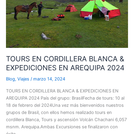
EN
AREQUIPA
2024
TOURS EN CORDILLERA BLANCA &
EXPEDICIONES EN AREQUIPA 2024
Blog
,
Viajes
/
marzo 14, 2024
TOURS EN CORDILLERA BLANCA & EXPEDICIONES EN
AREQUIPA 2024 País del grupo: BrasilFecha de tours: 10 al
18 de febrero del 2024Una vez más bienvenidos nuestros
grupos de Brasil, con ellos hemos realizado tours en
cordillera Blanca, Tours y ascensión Volcán Chachani 6,057
msnm. Arequipa.Ambas Excursiones se finalizaron con