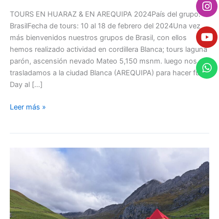
e
t
t
t
b
a
u
s
TOURS EN HUARAZ & EN AREQUIPA 2024País del grupo:
o
g
b
a
BrasilFecha de tours: 10 al 18 de febrero del 2024Una vez
o
r
e
p
más bienvenidos nuestros grupos de Brasil, con ellos
k
a
p
hemos realizado actividad en cordillera Blanca; tours laguna
m
parón, ascensión nevado Mateo 5,150 msnm. luego nos
trasladamos a la ciudad Blanca (AREQUIPA) para hacer full
Day al […]
Leer más »
TOURS
EN
CORDILLERA
BLANCA
&
EXPEDICIONES