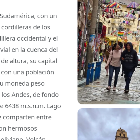
e Sudamérica, con un
cordilleras de los
illera occidental y el
ial en la cuenca del
e altura, su capital
s con una población
, su moneda peso
e los Andes, de fondo
de 6438 m.s.n.m. Lago
se comparten entre
 con hermosos
oliviano. Volcán