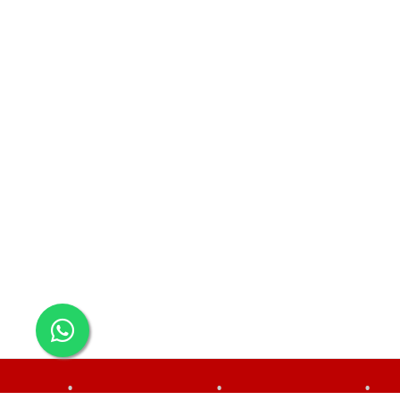
•
•
•