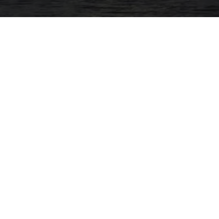
•
•
•
•
FRANPISCO ADVENTURE
RUC:
20602994351
Manager:
Francisco Dionicio Mayhuay C.
Spanish
▼
NUESTRAS WEBS