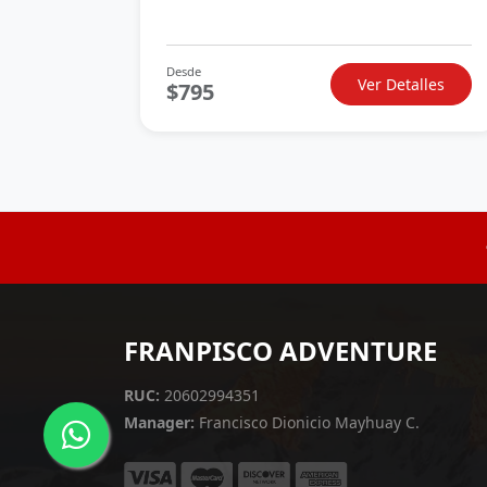
Desde
Ver Detalles
$795
FRANPISCO ADVENTURE
RUC:
20602994351
Manager:
Francisco Dionicio Mayhuay C.