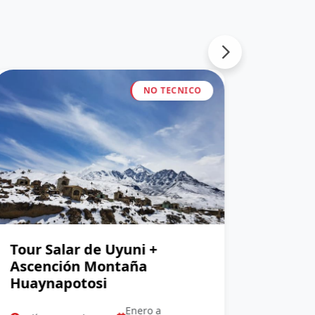
NO TECNICO
Tour Salar de Uyuni +
Monta
Ascención Montaña
Cordi
Huaynapotosi
6 días
Enero a