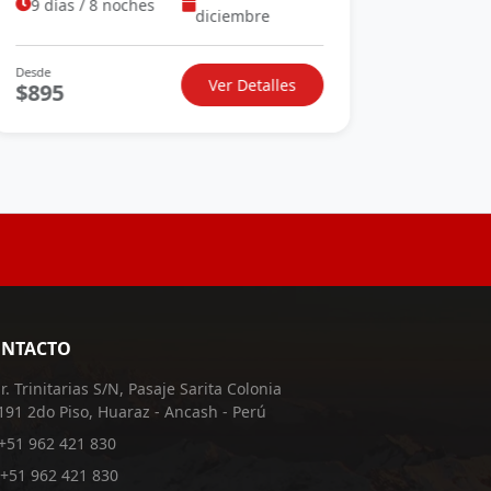
9 días / 8 noches
diciembre
Desde
Desde
Ver Detalles
$895
$1595
NTACTO
Jr. Trinitarias S/N, Pasaje Sarita Colonia
191 2do Piso, Huaraz - Ancash - Perú
+51 962 421 830
+51 962 421 830