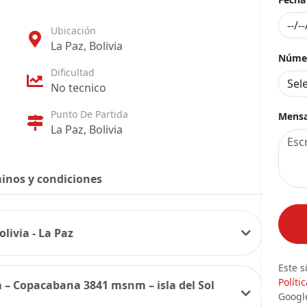
Ubicación
La Paz, Bolivia
Númer
Dificultad
No tecnico
Punto De Partida
Mensa
La Paz, Bolivia
inos y condiciones
olivia - La Paz
Este s
Políti
m – Copacabana 3841 msnm – isla del Sol
Googl