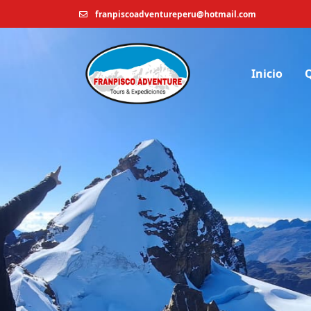
franpiscoadventureperu@hotmail.com
Inicio