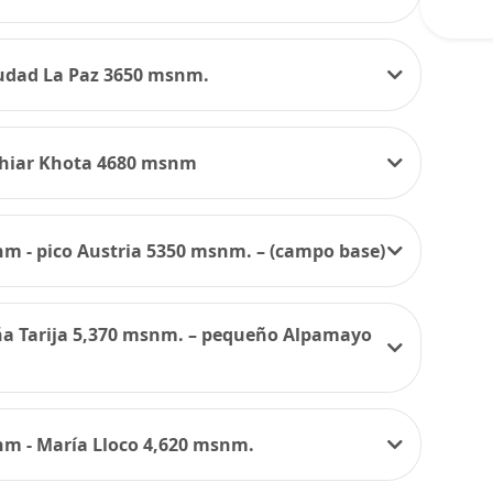
iudad La Paz 3650 msnm.
Chiar Khota 4680 msnm
nm - pico Austria 5350 msnm. – (campo base)
ña Tarija 5,370 msnm. – pequeño Alpamayo
nm - María Lloco 4,620 msnm.