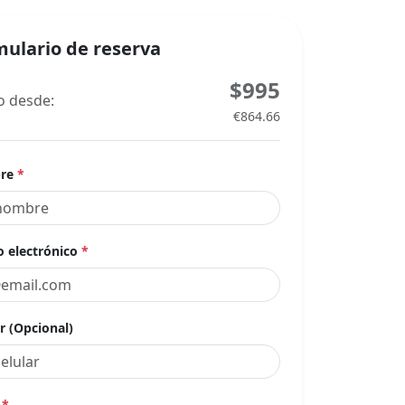
ulario de reserva
$995
o desde:
€864.66
re
*
o electrónico
*
r (Opcional)
a
*