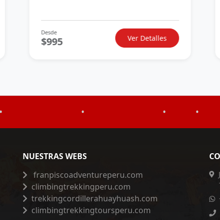
Desde
Ver Detalles
$995
•
•
•
•
NUESTRAS WEBS
CO
franpiscoadventureperu.com
climbingtrekkingperu.com
trekkingcordillerahuayhuash.com
climbingtrekkingtoursperu.com