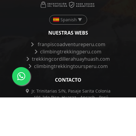
Spanish
▼
NUESTRAS WEBS
franpiscoadventureperu.com
climbingtrekkingperu.com
trekkingcordillerahuayhuash.com
climbingtrekkingtoursperu.com
CONTACTO
Jr. Trinitarias S/N, Pasaje Sarita Colonia
191 2do Piso, Huaraz - Ancash - Perú
+51 962 421 830
+51 962 421 830
info@franpiscoadventureperu.com
franpiscoadventureperu@hotmail.com