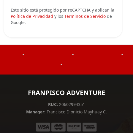
Este sitio está protegido por reCAPTCHA y aplican la
Política de Privacidad
y los
Términos de Servicio
de
Google.
•
•
•
•
FRANPISCO ADVENTURE
RUC:
20602994351
Manager:
Francisco Dionicio Mayhuay C.