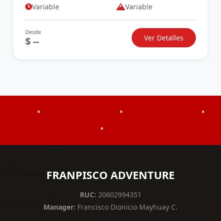
Variable
Variable
Desde
Ver Detalles
$ --
•
•
•
•
FRANPISCO ADVENTURE
RUC:
20602994351
Manager:
Francisco Dionicio Mayhuay C.