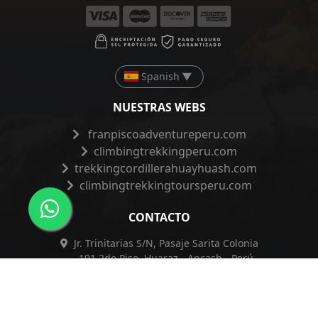
Spanish
▼
NUESTRAS WEBS
franpiscoadventureperu.com
climbingtrekkingperu.com
trekkingcordillerahuayhuash.com
climbingtrekkingtoursperu.com
CONTACTO
Jr. Trinitarias S/N, Pasaje Sarita Colonia
191 2do Piso, Huaraz - Ancash - Perú
+51 962 421 830
+51 962 421 830