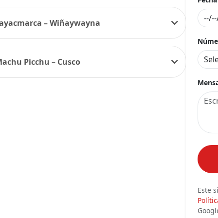
 Sayacmarca – Wiñaywayna
Númer
Machu Picchu – Cusco
Mensa
Este s
Políti
Googl