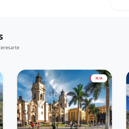
s
teresarte
N/A