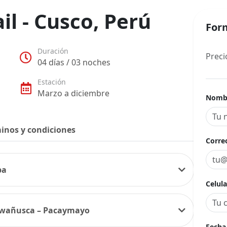
il - Cusco, Perú
Form
Duración
Preci
04 días / 03 noches
Estación
Marzo a diciembre
Nomb
inos y condiciones
Corre
ba
Celula
iwañusca – Pacaymayo
Fech