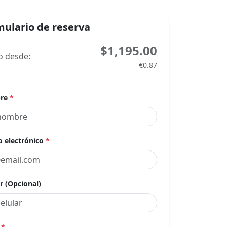
ulario de reserva
$1,195.00
o desde:
€0.87
re
*
o electrónico
*
r (Opcional)
a
*